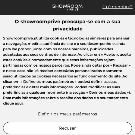
Já é membro?
O showroomprive preocupa-se com a sua
Pesquisar uma marca, um artigo, uma venda...
privacidade
Todas as vendas
Moda
Desporto
Casa
Criança
Beleza
Showroomprive.pt utiliza cookies e tecnologias similares para analisar
a navegação, medir a audiência do site e o seu desempenho e ainda
para lhe propor, junto com os nossos parceiros, publicidades
adaptadas aos seus centros de interesse. Ao clicar em
« Aceito »
, aceita
estes cookies e nomeadamente que estas informações sejam
partilhadas com os nossos parceiros. Pode ainda optar por
« Recusar »
e nesse caso não irá receber conteúdos personalizados e somente
serão utilizados os cookies necessários ao funcionamento do site. Ao
clicar em
« Defino os meus parâmetros »
poderá definir as suas
preferências e obter mais informações. Poderá modificar as suas
preferências a qualquer momento (na secção « Gerir os meus dados »).
Para mais informações sobre a recolha dos dados e o seu tratamento
clique
aqui
.
Definir os meus parâmetros
Recusar