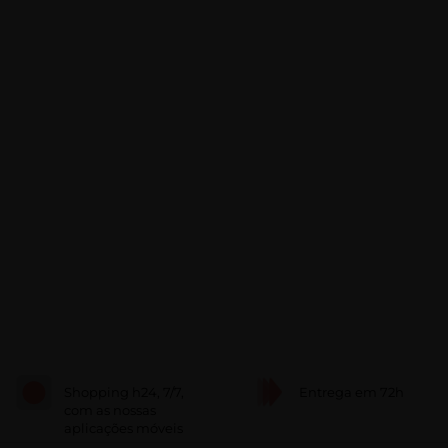
Shopping h24, 7/7,
Entrega em 72h
com as nossas
aplicações móveis