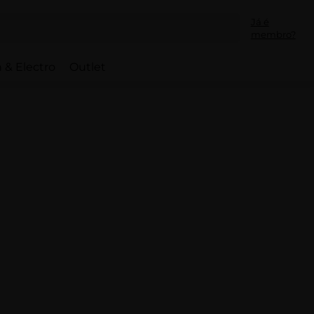
Já é
membro?
 & Electro
Outlet