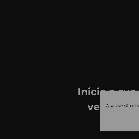
Inicie a sua
ver todas
A sua sessão exp
priv