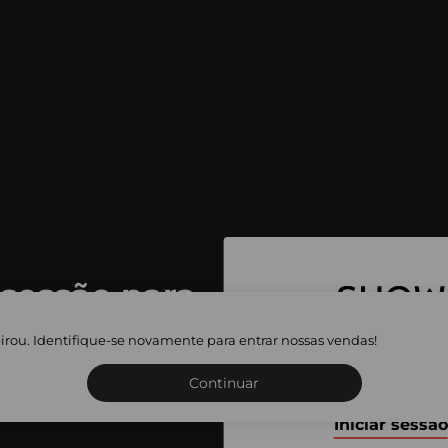
 sessão para
 as vendas
irou. Identifique-se novamente para entrar nossas vendas!
Inscreva-se ou inicie a sua 
adas
Continuar
Iniciar sessão