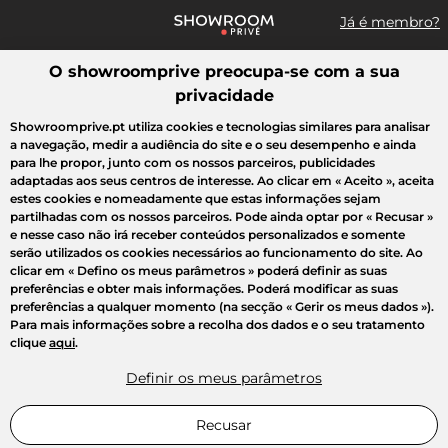
Já é membro?
O showroomprive preocupa-se com a sua
Pesquisar uma marca, um artigo, uma venda...
privacidade
Todas as vendas
Moda
Desporto
Casa
Criança
Beleza
Showroomprive.pt utiliza cookies e tecnologias similares para analisar
a navegação, medir a audiência do site e o seu desempenho e ainda
para lhe propor, junto com os nossos parceiros, publicidades
adaptadas aos seus centros de interesse. Ao clicar em
« Aceito »
, aceita
estes cookies e nomeadamente que estas informações sejam
partilhadas com os nossos parceiros. Pode ainda optar por
« Recusar »
e nesse caso não irá receber conteúdos personalizados e somente
serão utilizados os cookies necessários ao funcionamento do site. Ao
clicar em
« Defino os meus parâmetros »
poderá definir as suas
preferências e obter mais informações. Poderá modificar as suas
preferências a qualquer momento (na secção « Gerir os meus dados »).
Para mais informações sobre a recolha dos dados e o seu tratamento
clique
aqui
.
Definir os meus parâmetros
Recusar