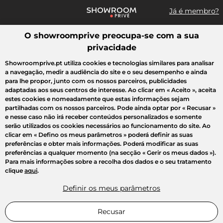
Já é membro?
O showroomprive preocupa-se com a sua
Pesquisar uma marca, um artigo, uma venda...
privacidade
Todas as vendas
Moda
Desporto
Casa
Criança
Beleza
Showroomprive.pt utiliza cookies e tecnologias similares para analisar
a navegação, medir a audiência do site e o seu desempenho e ainda
para lhe propor, junto com os nossos parceiros, publicidades
adaptadas aos seus centros de interesse. Ao clicar em
« Aceito »
, aceita
estes cookies e nomeadamente que estas informações sejam
partilhadas com os nossos parceiros. Pode ainda optar por
« Recusar »
e nesse caso não irá receber conteúdos personalizados e somente
serão utilizados os cookies necessários ao funcionamento do site. Ao
clicar em
« Defino os meus parâmetros »
poderá definir as suas
preferências e obter mais informações. Poderá modificar as suas
preferências a qualquer momento (na secção « Gerir os meus dados »).
Para mais informações sobre a recolha dos dados e o seu tratamento
clique
aqui
.
Definir os meus parâmetros
Recusar