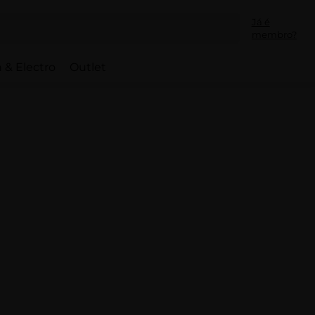
Já é
membro?
 & Electro
Outlet