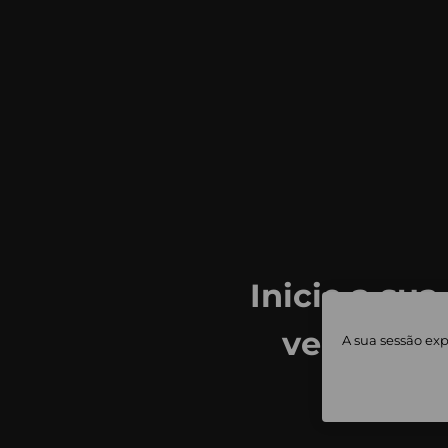
Inicie a sua
ver todas
A sua sessão exp
priv