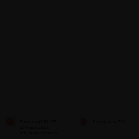
Shopping h24, 7/7,
Entrega em 72h
com as nossas
aplicações móveis