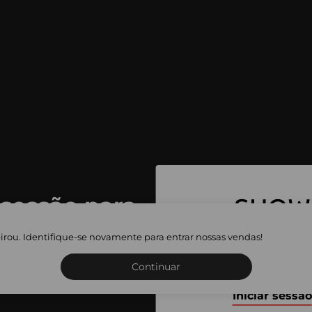
 sessão para
 as vendas
irou. Identifique-se novamente para entrar nossas vendas!
Inscreva-se ou inicie a sua 
adas
Continuar
Iniciar sessão