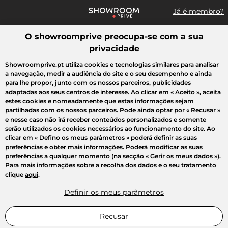
Já é membro?
O showroomprive preocupa-se com a sua
Pesquisar uma marca, um artigo, uma venda...
privacidade
Todas as vendas
Moda
Desporto
Casa
Criança
Beleza
Showroomprive.pt utiliza cookies e tecnologias similares para analisar
a navegação, medir a audiência do site e o seu desempenho e ainda
para lhe propor, junto com os nossos parceiros, publicidades
adaptadas aos seus centros de interesse. Ao clicar em
« Aceito »
, aceita
estes cookies e nomeadamente que estas informações sejam
partilhadas com os nossos parceiros. Pode ainda optar por
« Recusar »
e nesse caso não irá receber conteúdos personalizados e somente
serão utilizados os cookies necessários ao funcionamento do site. Ao
clicar em
« Defino os meus parâmetros »
poderá definir as suas
preferências e obter mais informações. Poderá modificar as suas
preferências a qualquer momento (na secção « Gerir os meus dados »).
Para mais informações sobre a recolha dos dados e o seu tratamento
clique
aqui
.
Definir os meus parâmetros
Recusar