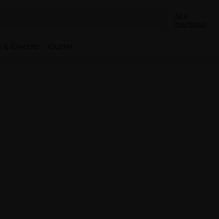
Já é
membro?
 & Electro
Outlet