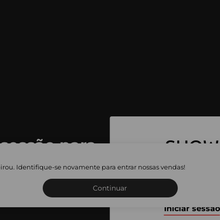
 sessão para
 as vendas
irou. Identifique-se novamente para entrar nossas vendas!
Inscreva-se ou inicie a sua 
adas
Continuar
Iniciar sessão