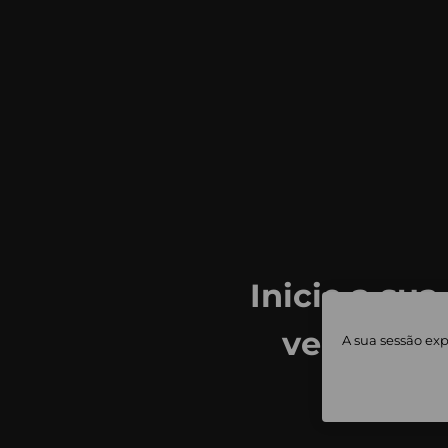
Inicie a sua
ver todas
A sua sessão exp
priv