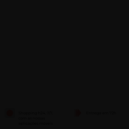
Shopping h24, 7/7,
Entrega em 72h
com as nossas
aplicações móveis