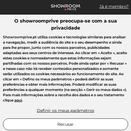
Já é membro?
O showroomprive preocupa-se com a sua
Pesquisar uma marca, um artigo, uma venda...
privacidade
Todas as vendas
Moda
Desporto
Casa
Criança
Beleza
Showroomprive.pt utiliza cookies e tecnologias similares para analisar
a navegação, medir a audiência do site e o seu desempenho e ainda
para lhe propor, junto com os nossos parceiros, publicidades
adaptadas aos seus centros de interesse. Ao clicar em
« Aceito »
, aceita
estes cookies e nomeadamente que estas informações sejam
partilhadas com os nossos parceiros. Pode ainda optar por
« Recusar »
e nesse caso não irá receber conteúdos personalizados e somente
serão utilizados os cookies necessários ao funcionamento do site. Ao
clicar em
« Defino os meus parâmetros »
poderá definir as suas
preferências e obter mais informações. Poderá modificar as suas
preferências a qualquer momento (na secção « Gerir os meus dados »).
Para mais informações sobre a recolha dos dados e o seu tratamento
clique
aqui
.
Definir os meus parâmetros
Recusar