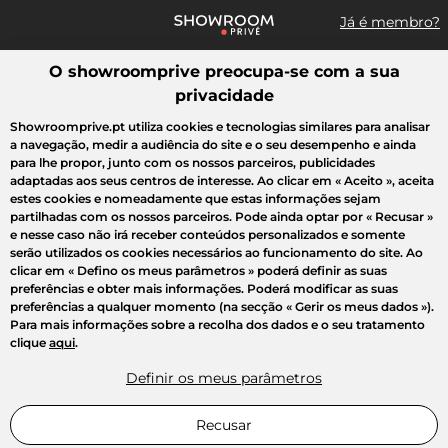
Já é membro?
O showroomprive preocupa-se com a sua
Pesquisar uma marca, um artigo, uma venda...
privacidade
Todas as vendas
Moda
Desporto
Casa
Criança
Beleza
Showroomprive.pt utiliza cookies e tecnologias similares para analisar
a navegação, medir a audiência do site e o seu desempenho e ainda
para lhe propor, junto com os nossos parceiros, publicidades
adaptadas aos seus centros de interesse. Ao clicar em
« Aceito »
, aceita
estes cookies e nomeadamente que estas informações sejam
partilhadas com os nossos parceiros. Pode ainda optar por
« Recusar »
e nesse caso não irá receber conteúdos personalizados e somente
serão utilizados os cookies necessários ao funcionamento do site. Ao
clicar em
« Defino os meus parâmetros »
poderá definir as suas
preferências e obter mais informações. Poderá modificar as suas
preferências a qualquer momento (na secção « Gerir os meus dados »).
Para mais informações sobre a recolha dos dados e o seu tratamento
clique
aqui
.
Definir os meus parâmetros
Recusar