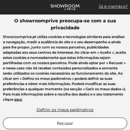
Já é membro?
O showroomprive preocupa-se com a sua
Pesquisar uma marca, um artigo, uma venda...
privacidade
Todas as vendas
Moda
Desporto
Casa
Criança
Beleza
Showroomprive.pt utiliza cookies e tecnologias similares para analisar
a navegação, medir a audiência do site e o seu desempenho e ainda
para lhe propor, junto com os nossos parceiros, publicidades
adaptadas aos seus centros de interesse. Ao clicar em
« Aceito »
, aceita
estes cookies e nomeadamente que estas informações sejam
partilhadas com os nossos parceiros. Pode ainda optar por
« Recusar »
e nesse caso não irá receber conteúdos personalizados e somente
serão utilizados os cookies necessários ao funcionamento do site. Ao
clicar em
« Defino os meus parâmetros »
poderá definir as suas
preferências e obter mais informações. Poderá modificar as suas
preferências a qualquer momento (na secção « Gerir os meus dados »).
Para mais informações sobre a recolha dos dados e o seu tratamento
clique
aqui
.
Definir os meus parâmetros
Recusar