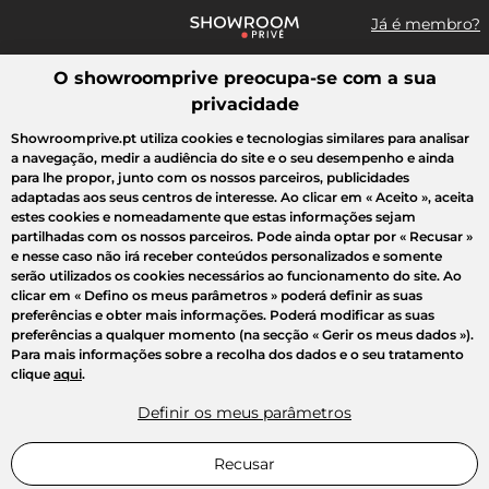
Já é membro?
O showroomprive preocupa-se com a sua
Pesquisar uma marca, um artigo, uma venda...
privacidade
Todas as vendas
Moda
Desporto
Casa
Criança
Beleza
Showroomprive.pt utiliza cookies e tecnologias similares para analisar
a navegação, medir a audiência do site e o seu desempenho e ainda
para lhe propor, junto com os nossos parceiros, publicidades
adaptadas aos seus centros de interesse. Ao clicar em
« Aceito »
, aceita
estes cookies e nomeadamente que estas informações sejam
partilhadas com os nossos parceiros. Pode ainda optar por
« Recusar »
e nesse caso não irá receber conteúdos personalizados e somente
serão utilizados os cookies necessários ao funcionamento do site. Ao
clicar em
« Defino os meus parâmetros »
poderá definir as suas
preferências e obter mais informações. Poderá modificar as suas
preferências a qualquer momento (na secção « Gerir os meus dados »).
Para mais informações sobre a recolha dos dados e o seu tratamento
clique
aqui
.
Definir os meus parâmetros
Recusar