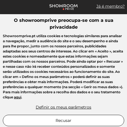
Já é membro?
O showroomprive preocupa-se com a sua
Pesquisar uma marca, um artigo, uma venda...
privacidade
Todas as vendas
Moda
Desporto
Casa
Criança
Beleza
Showroomprive.pt utiliza cookies e tecnologias similares para analisar
a navegação, medir a audiência do site e o seu desempenho e ainda
para lhe propor, junto com os nossos parceiros, publicidades
adaptadas aos seus centros de interesse. Ao clicar em
« Aceito »
, aceita
estes cookies e nomeadamente que estas informações sejam
partilhadas com os nossos parceiros. Pode ainda optar por
« Recusar »
e nesse caso não irá receber conteúdos personalizados e somente
serão utilizados os cookies necessários ao funcionamento do site. Ao
clicar em
« Defino os meus parâmetros »
poderá definir as suas
preferências e obter mais informações. Poderá modificar as suas
preferências a qualquer momento (na secção « Gerir os meus dados »).
Para mais informações sobre a recolha dos dados e o seu tratamento
clique
aqui
.
Definir os meus parâmetros
Recusar