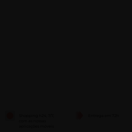
Shopping h24, 7/7,
Entrega em 72h
com as nossas
aplicações móveis