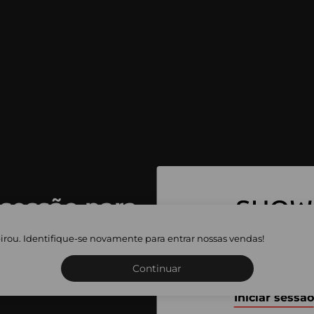
 sessão para
 as vendas
irou. Identifique-se novamente para entrar nossas vendas!
Inscreva-se ou inicie a sua 
adas
Continuar
Iniciar sessão