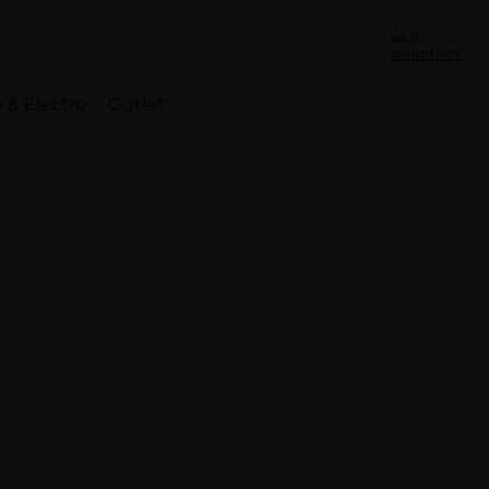
Já é
membro?
 & Electro
Outlet