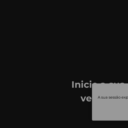
Inicie a sua
ver todas
A sua sessão exp
priv