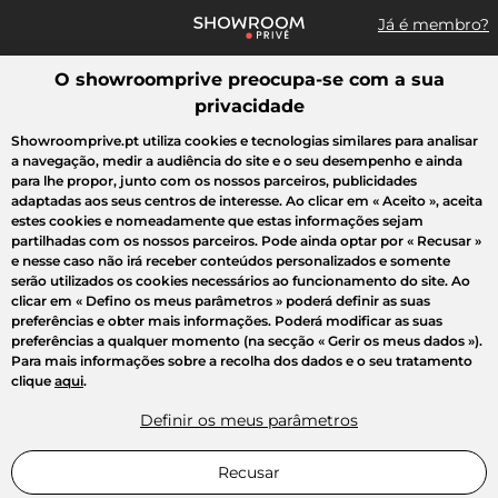
Já é membro?
O showroomprive preocupa-se com a sua
Pesquisar uma marca, um artigo, uma venda...
privacidade
Todas as vendas
Moda
Desporto
Casa
Criança
Beleza
Showroomprive.pt utiliza cookies e tecnologias similares para analisar
a navegação, medir a audiência do site e o seu desempenho e ainda
para lhe propor, junto com os nossos parceiros, publicidades
adaptadas aos seus centros de interesse. Ao clicar em
« Aceito »
, aceita
estes cookies e nomeadamente que estas informações sejam
partilhadas com os nossos parceiros. Pode ainda optar por
« Recusar »
e nesse caso não irá receber conteúdos personalizados e somente
serão utilizados os cookies necessários ao funcionamento do site. Ao
clicar em
« Defino os meus parâmetros »
poderá definir as suas
preferências e obter mais informações. Poderá modificar as suas
preferências a qualquer momento (na secção « Gerir os meus dados »).
Para mais informações sobre a recolha dos dados e o seu tratamento
clique
aqui
.
Definir os meus parâmetros
Recusar