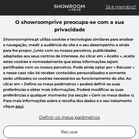
Já é membro?
O showroomprive preocupa-se com a sua
Pesquisar uma marca, um artigo, uma venda...
privacidade
Todas as vendas
Moda
Desporto
Casa
Criança
Beleza
Showroomprive.pt utiliza cookies e tecnologias similares para analisar
a navegação, medir a audiência do site e o seu desempenho e ainda
para lhe propor, junto com os nossos parceiros, publicidades
adaptadas aos seus centros de interesse. Ao clicar em
« Aceito »
, aceita
estes cookies e nomeadamente que estas informações sejam
partilhadas com os nossos parceiros. Pode ainda optar por
« Recusar »
e nesse caso não irá receber conteúdos personalizados e somente
serão utilizados os cookies necessários ao funcionamento do site. Ao
clicar em
« Defino os meus parâmetros »
poderá definir as suas
preferências e obter mais informações. Poderá modificar as suas
preferências a qualquer momento (na secção « Gerir os meus dados »).
Para mais informações sobre a recolha dos dados e o seu tratamento
clique
aqui
.
Definir os meus parâmetros
Recusar