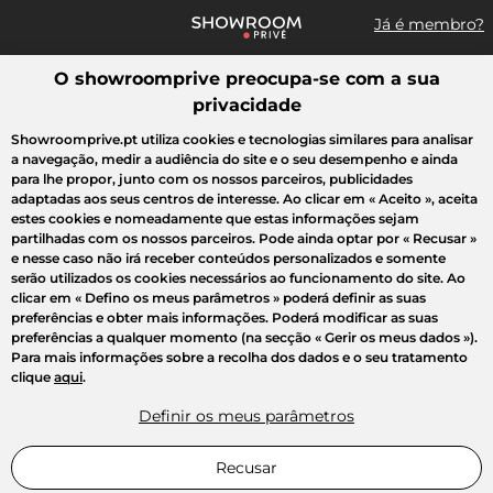
Já é membro?
O showroomprive preocupa-se com a sua
Pesquisar uma marca, um artigo, uma venda...
privacidade
Todas as vendas
Moda
Desporto
Casa
Criança
Beleza
Showroomprive.pt utiliza cookies e tecnologias similares para analisar
a navegação, medir a audiência do site e o seu desempenho e ainda
para lhe propor, junto com os nossos parceiros, publicidades
adaptadas aos seus centros de interesse. Ao clicar em
« Aceito »
, aceita
estes cookies e nomeadamente que estas informações sejam
partilhadas com os nossos parceiros. Pode ainda optar por
« Recusar »
e nesse caso não irá receber conteúdos personalizados e somente
serão utilizados os cookies necessários ao funcionamento do site. Ao
clicar em
« Defino os meus parâmetros »
poderá definir as suas
preferências e obter mais informações. Poderá modificar as suas
preferências a qualquer momento (na secção « Gerir os meus dados »).
Para mais informações sobre a recolha dos dados e o seu tratamento
clique
aqui
.
Definir os meus parâmetros
Recusar