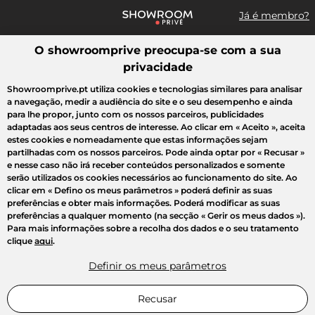
Já é membro?
O showroomprive preocupa-se com a sua
Pesquisar uma marca, um artigo, uma venda...
privacidade
Todas as vendas
Moda
Desporto
Casa
Criança
Beleza
Showroomprive.pt utiliza cookies e tecnologias similares para analisar
a navegação, medir a audiência do site e o seu desempenho e ainda
para lhe propor, junto com os nossos parceiros, publicidades
adaptadas aos seus centros de interesse. Ao clicar em
« Aceito »
, aceita
estes cookies e nomeadamente que estas informações sejam
partilhadas com os nossos parceiros. Pode ainda optar por
« Recusar »
e nesse caso não irá receber conteúdos personalizados e somente
serão utilizados os cookies necessários ao funcionamento do site. Ao
clicar em
« Defino os meus parâmetros »
poderá definir as suas
preferências e obter mais informações. Poderá modificar as suas
preferências a qualquer momento (na secção « Gerir os meus dados »).
Para mais informações sobre a recolha dos dados e o seu tratamento
clique
aqui
.
Definir os meus parâmetros
Recusar