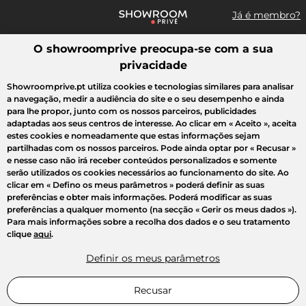
Já é membro?
O showroomprive preocupa-se com a sua
Pesquisar uma marca, um artigo, uma venda...
privacidade
Todas as vendas
Moda
Desporto
Casa
Criança
Beleza
Showroomprive.pt utiliza cookies e tecnologias similares para analisar
a navegação, medir a audiência do site e o seu desempenho e ainda
para lhe propor, junto com os nossos parceiros, publicidades
adaptadas aos seus centros de interesse. Ao clicar em
« Aceito »
, aceita
estes cookies e nomeadamente que estas informações sejam
partilhadas com os nossos parceiros. Pode ainda optar por
« Recusar »
e nesse caso não irá receber conteúdos personalizados e somente
serão utilizados os cookies necessários ao funcionamento do site. Ao
clicar em
« Defino os meus parâmetros »
poderá definir as suas
preferências e obter mais informações. Poderá modificar as suas
preferências a qualquer momento (na secção « Gerir os meus dados »).
Para mais informações sobre a recolha dos dados e o seu tratamento
clique
aqui
.
Definir os meus parâmetros
Recusar