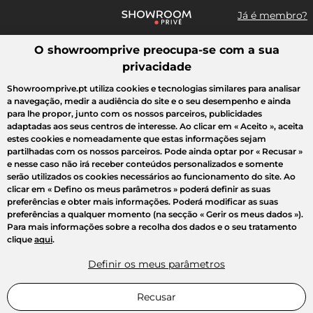
Já é membro?
O showroomprive preocupa-se com a sua
Pesquisar uma marca, um artigo, uma venda...
privacidade
Todas as vendas
Moda
Desporto
Casa
Criança
Beleza
Showroomprive.pt utiliza cookies e tecnologias similares para analisar
a navegação, medir a audiência do site e o seu desempenho e ainda
para lhe propor, junto com os nossos parceiros, publicidades
adaptadas aos seus centros de interesse. Ao clicar em
« Aceito »
, aceita
estes cookies e nomeadamente que estas informações sejam
partilhadas com os nossos parceiros. Pode ainda optar por
« Recusar »
e nesse caso não irá receber conteúdos personalizados e somente
serão utilizados os cookies necessários ao funcionamento do site. Ao
clicar em
« Defino os meus parâmetros »
poderá definir as suas
preferências e obter mais informações. Poderá modificar as suas
preferências a qualquer momento (na secção « Gerir os meus dados »).
Para mais informações sobre a recolha dos dados e o seu tratamento
clique
aqui
.
Definir os meus parâmetros
Recusar