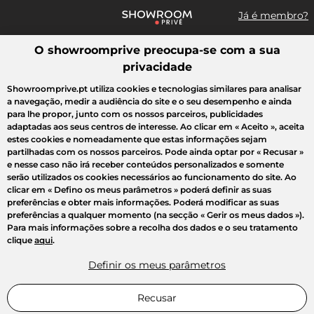
Já é membro?
O showroomprive preocupa-se com a sua
Pesquisar uma marca, um artigo, uma venda...
privacidade
Todas as vendas
Moda
Desporto
Casa
Criança
Beleza
Showroomprive.pt utiliza cookies e tecnologias similares para analisar
a navegação, medir a audiência do site e o seu desempenho e ainda
para lhe propor, junto com os nossos parceiros, publicidades
adaptadas aos seus centros de interesse. Ao clicar em
« Aceito »
, aceita
estes cookies e nomeadamente que estas informações sejam
partilhadas com os nossos parceiros. Pode ainda optar por
« Recusar »
e nesse caso não irá receber conteúdos personalizados e somente
serão utilizados os cookies necessários ao funcionamento do site. Ao
clicar em
« Defino os meus parâmetros »
poderá definir as suas
preferências e obter mais informações. Poderá modificar as suas
preferências a qualquer momento (na secção « Gerir os meus dados »).
Para mais informações sobre a recolha dos dados e o seu tratamento
clique
aqui
.
Definir os meus parâmetros
Recusar