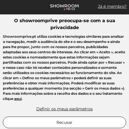
Já é membro?
O showroomprive preocupa-se com a sua
Pesquisar uma marca, um artigo, uma venda...
privacidade
Todas as vendas
Moda
Desporto
Casa
Criança
Beleza
Showroomprive.pt utiliza cookies e tecnologias similares para analisar
a navegação, medir a audiência do site e o seu desempenho e ainda
para lhe propor, junto com os nossos parceiros, publicidades
adaptadas aos seus centros de interesse. Ao clicar em
« Aceito »
, aceita
estes cookies e nomeadamente que estas informações sejam
partilhadas com os nossos parceiros. Pode ainda optar por
« Recusar »
e nesse caso não irá receber conteúdos personalizados e somente
serão utilizados os cookies necessários ao funcionamento do site. Ao
clicar em
« Defino os meus parâmetros »
poderá definir as suas
preferências e obter mais informações. Poderá modificar as suas
preferências a qualquer momento (na secção « Gerir os meus dados »).
Para mais informações sobre a recolha dos dados e o seu tratamento
clique
aqui
.
Definir os meus parâmetros
Recusar