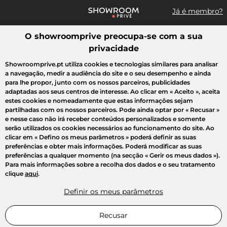
Já é membro?
O showroomprive preocupa-se com a sua
Pesquisar uma marca, um artigo, uma venda...
privacidade
Todas as vendas
Moda
Desporto
Casa
Criança
Beleza
Showroomprive.pt utiliza cookies e tecnologias similares para analisar
a navegação, medir a audiência do site e o seu desempenho e ainda
para lhe propor, junto com os nossos parceiros, publicidades
adaptadas aos seus centros de interesse. Ao clicar em
« Aceito »
, aceita
estes cookies e nomeadamente que estas informações sejam
partilhadas com os nossos parceiros. Pode ainda optar por
« Recusar »
e nesse caso não irá receber conteúdos personalizados e somente
serão utilizados os cookies necessários ao funcionamento do site. Ao
clicar em
« Defino os meus parâmetros »
poderá definir as suas
preferências e obter mais informações. Poderá modificar as suas
preferências a qualquer momento (na secção « Gerir os meus dados »).
Para mais informações sobre a recolha dos dados e o seu tratamento
clique
aqui
.
Definir os meus parâmetros
Recusar