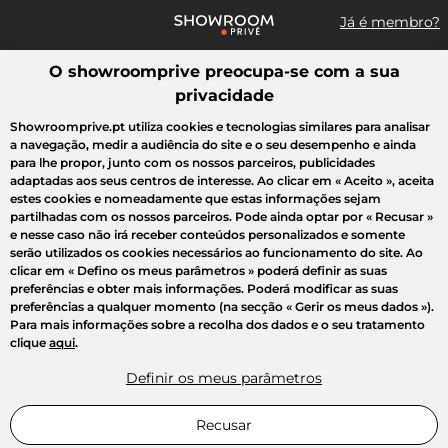
Já é membro?
O showroomprive preocupa-se com a sua
Pesquisar uma marca, um artigo, uma venda...
privacidade
Todas as vendas
Moda
Desporto
Casa
Criança
Beleza
Showroomprive.pt utiliza cookies e tecnologias similares para analisar
a navegação, medir a audiência do site e o seu desempenho e ainda
para lhe propor, junto com os nossos parceiros, publicidades
adaptadas aos seus centros de interesse. Ao clicar em
« Aceito »
, aceita
estes cookies e nomeadamente que estas informações sejam
partilhadas com os nossos parceiros. Pode ainda optar por
« Recusar »
e nesse caso não irá receber conteúdos personalizados e somente
serão utilizados os cookies necessários ao funcionamento do site. Ao
clicar em
« Defino os meus parâmetros »
poderá definir as suas
preferências e obter mais informações. Poderá modificar as suas
preferências a qualquer momento (na secção « Gerir os meus dados »).
Para mais informações sobre a recolha dos dados e o seu tratamento
clique
aqui
.
Definir os meus parâmetros
Recusar