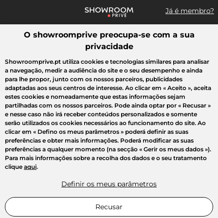
Já é membro?
O showroomprive preocupa-se com a sua
Pesquisar uma marca, um artigo, uma venda...
privacidade
Todas as vendas
Moda
Desporto
Casa
Criança
Beleza
Showroomprive.pt utiliza cookies e tecnologias similares para analisar
a navegação, medir a audiência do site e o seu desempenho e ainda
para lhe propor, junto com os nossos parceiros, publicidades
adaptadas aos seus centros de interesse. Ao clicar em
« Aceito »
, aceita
estes cookies e nomeadamente que estas informações sejam
partilhadas com os nossos parceiros. Pode ainda optar por
« Recusar »
e nesse caso não irá receber conteúdos personalizados e somente
serão utilizados os cookies necessários ao funcionamento do site. Ao
clicar em
« Defino os meus parâmetros »
poderá definir as suas
preferências e obter mais informações. Poderá modificar as suas
preferências a qualquer momento (na secção « Gerir os meus dados »).
Para mais informações sobre a recolha dos dados e o seu tratamento
clique
aqui
.
Definir os meus parâmetros
Recusar