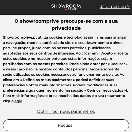
Já é membro?
O showroomprive preocupa-se com a sua
Pesquisar uma marca, um artigo, uma venda...
privacidade
Todas as vendas
Moda
Desporto
Casa
Criança
Beleza
Showroomprive.pt utiliza cookies e tecnologias similares para analisar
a navegação, medir a audiência do site e o seu desempenho e ainda
para lhe propor, junto com os nossos parceiros, publicidades
adaptadas aos seus centros de interesse. Ao clicar em
« Aceito »
, aceita
estes cookies e nomeadamente que estas informações sejam
partilhadas com os nossos parceiros. Pode ainda optar por
« Recusar »
e nesse caso não irá receber conteúdos personalizados e somente
serão utilizados os cookies necessários ao funcionamento do site. Ao
clicar em
« Defino os meus parâmetros »
poderá definir as suas
preferências e obter mais informações. Poderá modificar as suas
preferências a qualquer momento (na secção « Gerir os meus dados »).
Para mais informações sobre a recolha dos dados e o seu tratamento
clique
aqui
.
Definir os meus parâmetros
Recusar