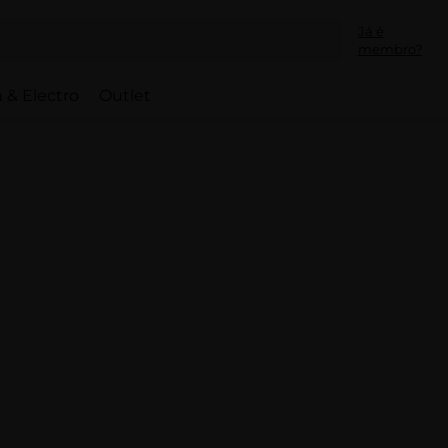
Já é
membro?
 & Electro
Outlet