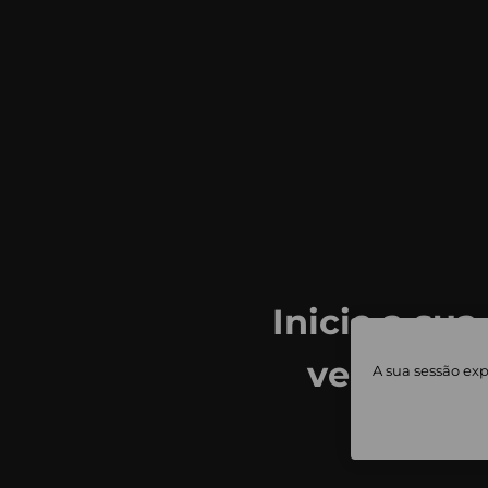
Inicie a sua
ver todas
A sua sessão exp
priv