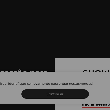
 sessão para
 as vendas
irou. Identifique-se novamente para entrar nossas vendas!
Inscreva-se ou inicie a sua 
adas
Continuar
Iniciar sessão