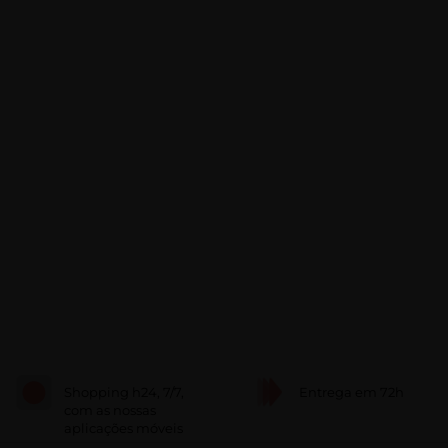
Shopping h24, 7/7,
Entrega em 72h
com as nossas
aplicações móveis