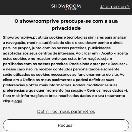
Já é membro?
O showroomprive preocupa-se com a sua
Pesquisar uma marca, um artigo, uma venda...
privacidade
Todas as vendas
Moda
Desporto
Casa
Criança
Beleza
Showroomprive.pt utiliza cookies e tecnologias similares para analisar
a navegação, medir a audiência do site e o seu desempenho e ainda
para lhe propor, junto com os nossos parceiros, publicidades
adaptadas aos seus centros de interesse. Ao clicar em
« Aceito »
, aceita
estes cookies e nomeadamente que estas informações sejam
partilhadas com os nossos parceiros. Pode ainda optar por
« Recusar »
e nesse caso não irá receber conteúdos personalizados e somente
serão utilizados os cookies necessários ao funcionamento do site. Ao
clicar em
« Defino os meus parâmetros »
poderá definir as suas
preferências e obter mais informações. Poderá modificar as suas
preferências a qualquer momento (na secção « Gerir os meus dados »).
Para mais informações sobre a recolha dos dados e o seu tratamento
clique
aqui
.
Definir os meus parâmetros
Recusar