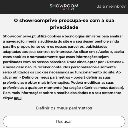
Já é membro?
O showroomprive preocupa-se com a sua
Pesquisar uma marca, um artigo, uma venda...
privacidade
Todas as vendas
Moda
Desporto
Casa
Criança
Beleza
Showroomprive.pt utiliza cookies e tecnologias similares para analisar
a navegação, medir a audiência do site e o seu desempenho e ainda
para lhe propor, junto com os nossos parceiros, publicidades
adaptadas aos seus centros de interesse. Ao clicar em
« Aceito »
, aceita
estes cookies e nomeadamente que estas informações sejam
partilhadas com os nossos parceiros. Pode ainda optar por
« Recusar »
e nesse caso não irá receber conteúdos personalizados e somente
serão utilizados os cookies necessários ao funcionamento do site. Ao
clicar em
« Defino os meus parâmetros »
poderá definir as suas
preferências e obter mais informações. Poderá modificar as suas
preferências a qualquer momento (na secção « Gerir os meus dados »).
Para mais informações sobre a recolha dos dados e o seu tratamento
clique
aqui
.
Definir os meus parâmetros
Recusar