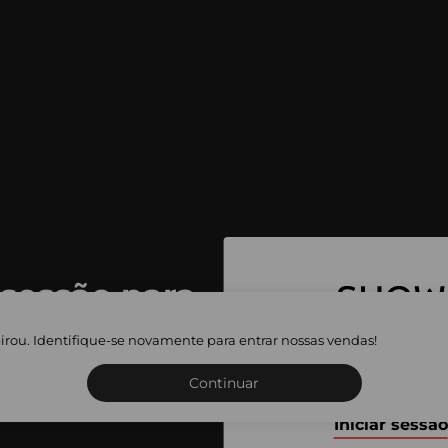
 sessão para
 as vendas
irou. Identifique-se novamente para entrar nossas vendas!
Inscreva-se ou inicie a sua 
adas
Continuar
Iniciar sessão