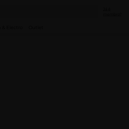
Já é
membro?
 & Electro
Outlet