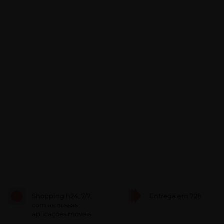
Shopping h24, 7/7,
Entrega em 72h
com as nossas
aplicações móveis