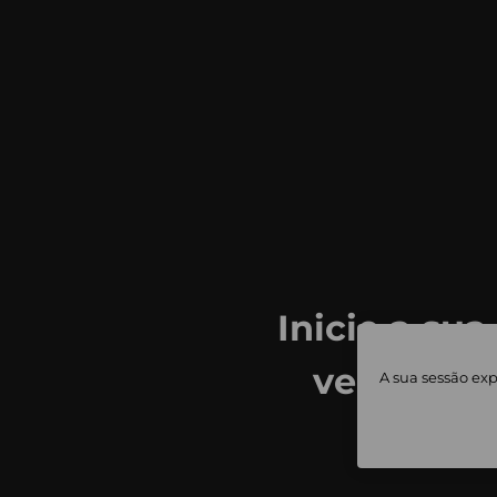
Inicie a sua
ver todas
A sua sessão exp
priv