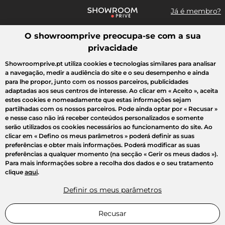
Já é membro?
O showroomprive preocupa-se com a sua
Pesquisar uma marca, um artigo, uma venda...
privacidade
Todas as vendas
Moda
Desporto
Casa
Criança
Beleza
Showroomprive.pt utiliza cookies e tecnologias similares para analisar
a navegação, medir a audiência do site e o seu desempenho e ainda
para lhe propor, junto com os nossos parceiros, publicidades
adaptadas aos seus centros de interesse. Ao clicar em
« Aceito »
, aceita
estes cookies e nomeadamente que estas informações sejam
partilhadas com os nossos parceiros. Pode ainda optar por
« Recusar »
e nesse caso não irá receber conteúdos personalizados e somente
serão utilizados os cookies necessários ao funcionamento do site. Ao
clicar em
« Defino os meus parâmetros »
poderá definir as suas
preferências e obter mais informações. Poderá modificar as suas
preferências a qualquer momento (na secção « Gerir os meus dados »).
Para mais informações sobre a recolha dos dados e o seu tratamento
clique
aqui
.
Definir os meus parâmetros
Recusar