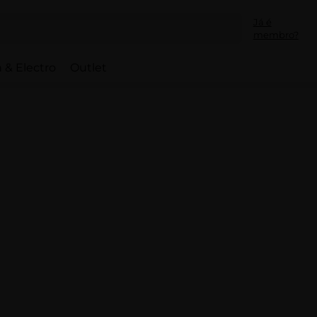
Já é
membro?
 & Electro
Outlet