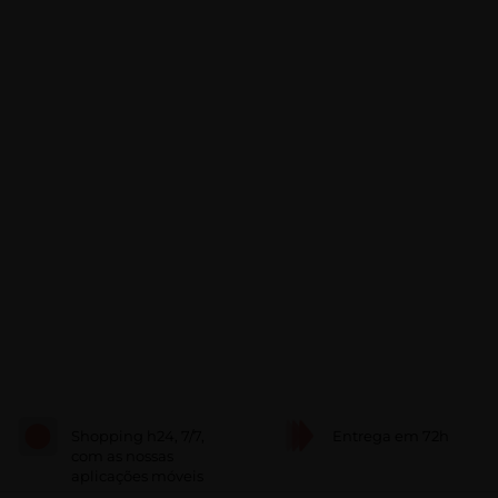
Shopping h24, 7/7,
Entrega em 72h
com as nossas
aplicações móveis