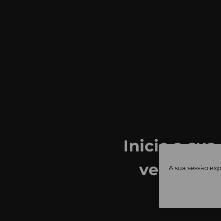
Inicie a sua
ver todas
A sua sessão exp
priv