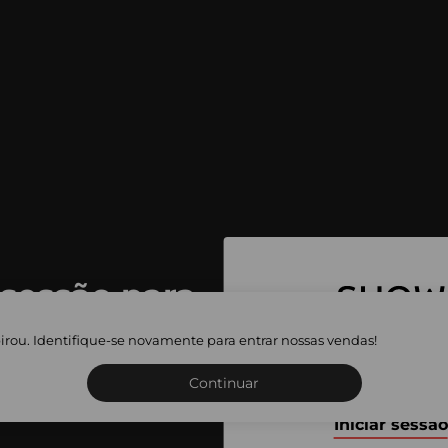
 sessão para
 as vendas
irou. Identifique-se novamente para entrar nossas vendas!
Inscreva-se ou inicie a sua 
adas
Continuar
Iniciar sessão