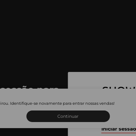
 sessão para
 as vendas
irou. Identifique-se novamente para entrar nossas vendas!
Inscreva-se ou inicie a sua 
adas
Continuar
Iniciar sessão