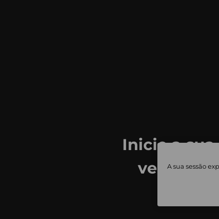
Inicie a sua
ver todas
A sua sessão exp
priv