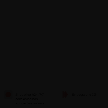
Shopping h24, 7/7,
Entrega em 72h
com as nossas
aplicações móveis