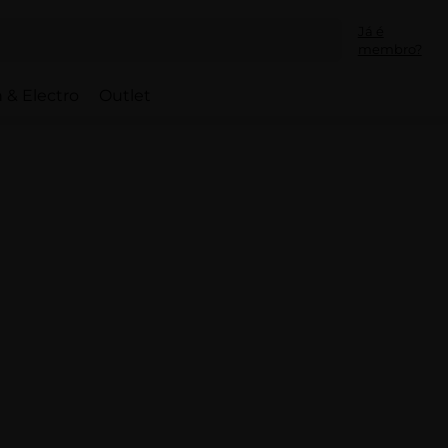
Já é
membro?
 & Electro
Outlet