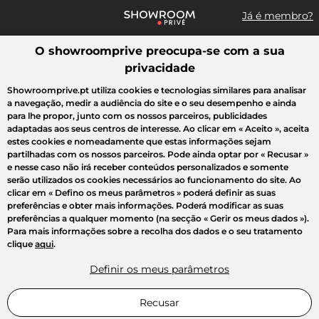
Já é membro?
O showroomprive preocupa-se com a sua
Pesquisar uma marca, um artigo, uma venda...
privacidade
Todas as vendas
Moda
Desporto
Casa
Criança
Beleza
Showroomprive.pt utiliza cookies e tecnologias similares para analisar
a navegação, medir a audiência do site e o seu desempenho e ainda
para lhe propor, junto com os nossos parceiros, publicidades
adaptadas aos seus centros de interesse. Ao clicar em
« Aceito »
, aceita
estes cookies e nomeadamente que estas informações sejam
partilhadas com os nossos parceiros. Pode ainda optar por
« Recusar »
e nesse caso não irá receber conteúdos personalizados e somente
serão utilizados os cookies necessários ao funcionamento do site. Ao
clicar em
« Defino os meus parâmetros »
poderá definir as suas
preferências e obter mais informações. Poderá modificar as suas
preferências a qualquer momento (na secção « Gerir os meus dados »).
Para mais informações sobre a recolha dos dados e o seu tratamento
clique
aqui
.
Definir os meus parâmetros
Recusar