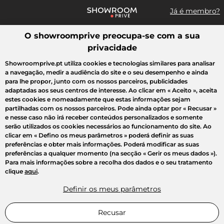
Já é membro?
O showroomprive preocupa-se com a sua
Pesquisar uma marca, um artigo, uma venda...
privacidade
Todas as vendas
Moda
Desporto
Casa
Criança
Beleza
Showroomprive.pt utiliza cookies e tecnologias similares para analisar
a navegação, medir a audiência do site e o seu desempenho e ainda
para lhe propor, junto com os nossos parceiros, publicidades
adaptadas aos seus centros de interesse. Ao clicar em
« Aceito »
, aceita
estes cookies e nomeadamente que estas informações sejam
partilhadas com os nossos parceiros. Pode ainda optar por
« Recusar »
e nesse caso não irá receber conteúdos personalizados e somente
serão utilizados os cookies necessários ao funcionamento do site. Ao
clicar em
« Defino os meus parâmetros »
poderá definir as suas
preferências e obter mais informações. Poderá modificar as suas
preferências a qualquer momento (na secção « Gerir os meus dados »).
Para mais informações sobre a recolha dos dados e o seu tratamento
clique
aqui
.
Definir os meus parâmetros
Recusar