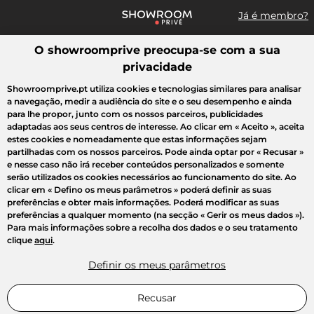
Já é membro?
O showroomprive preocupa-se com a sua
Pesquisar uma marca, um artigo, uma venda...
privacidade
Todas as vendas
Moda
Desporto
Casa
Criança
Beleza
Showroomprive.pt utiliza cookies e tecnologias similares para analisar
a navegação, medir a audiência do site e o seu desempenho e ainda
para lhe propor, junto com os nossos parceiros, publicidades
adaptadas aos seus centros de interesse. Ao clicar em
« Aceito »
, aceita
estes cookies e nomeadamente que estas informações sejam
partilhadas com os nossos parceiros. Pode ainda optar por
« Recusar »
e nesse caso não irá receber conteúdos personalizados e somente
serão utilizados os cookies necessários ao funcionamento do site. Ao
clicar em
« Defino os meus parâmetros »
poderá definir as suas
preferências e obter mais informações. Poderá modificar as suas
preferências a qualquer momento (na secção « Gerir os meus dados »).
Para mais informações sobre a recolha dos dados e o seu tratamento
clique
aqui
.
Definir os meus parâmetros
Recusar