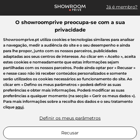
Já é membro?
O showroomprive preocupa-se com a sua
Pesquisar uma marca, um artigo, uma venda...
privacidade
Todas as vendas
Moda
Desporto
Casa
Criança
Beleza
Showroomprive.pt utiliza cookies e tecnologias similares para analisar
a navegação, medir a audiência do site e o seu desempenho e ainda
para lhe propor, junto com os nossos parceiros, publicidades
adaptadas aos seus centros de interesse. Ao clicar em
« Aceito »
, aceita
estes cookies e nomeadamente que estas informações sejam
partilhadas com os nossos parceiros. Pode ainda optar por
« Recusar »
e nesse caso não irá receber conteúdos personalizados e somente
serão utilizados os cookies necessários ao funcionamento do site. Ao
clicar em
« Defino os meus parâmetros »
poderá definir as suas
preferências e obter mais informações. Poderá modificar as suas
preferências a qualquer momento (na secção « Gerir os meus dados »).
Para mais informações sobre a recolha dos dados e o seu tratamento
clique
aqui
.
Definir os meus parâmetros
Recusar