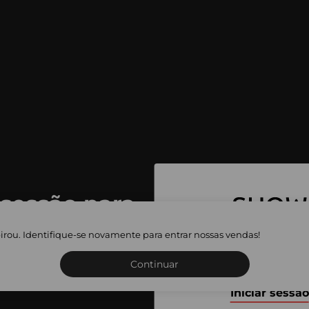
 sessão para
 as vendas
irou. Identifique-se novamente para entrar nossas vendas!
Inscreva-se ou inicie a sua 
adas
Continuar
Iniciar sessão