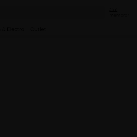
Já é
membro?
 & Electro
Outlet