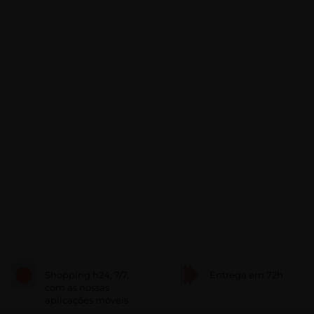
Shopping h24, 7/7,
Entrega em 72h
com as nossas
aplicações móveis