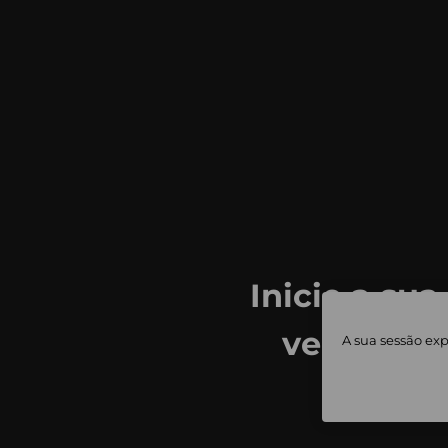
Inicie a sua
ver todas
A sua sessão exp
priv