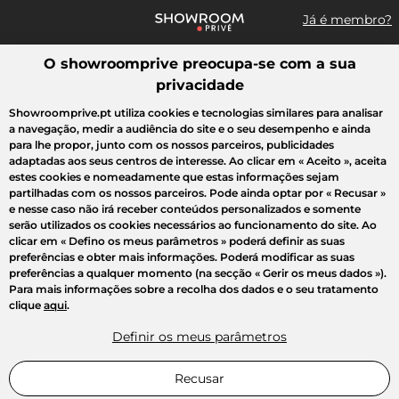
Já é membro?
O showroomprive preocupa-se com a sua
Pesquisar uma marca, um artigo, uma venda...
privacidade
Todas as vendas
Moda
Desporto
Casa
Criança
Beleza
Showroomprive.pt utiliza cookies e tecnologias similares para analisar
a navegação, medir a audiência do site e o seu desempenho e ainda
para lhe propor, junto com os nossos parceiros, publicidades
adaptadas aos seus centros de interesse. Ao clicar em
« Aceito »
, aceita
estes cookies e nomeadamente que estas informações sejam
partilhadas com os nossos parceiros. Pode ainda optar por
« Recusar »
e nesse caso não irá receber conteúdos personalizados e somente
serão utilizados os cookies necessários ao funcionamento do site. Ao
clicar em
« Defino os meus parâmetros »
poderá definir as suas
preferências e obter mais informações. Poderá modificar as suas
preferências a qualquer momento (na secção « Gerir os meus dados »).
Para mais informações sobre a recolha dos dados e o seu tratamento
clique
aqui
.
Definir os meus parâmetros
Recusar