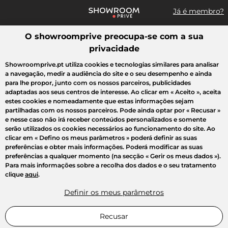
Já é membro?
O showroomprive preocupa-se com a sua
Pesquisar uma marca, um artigo, uma venda...
privacidade
Todas as vendas
Moda
Desporto
Casa
Criança
Beleza
Showroomprive.pt utiliza cookies e tecnologias similares para analisar
a navegação, medir a audiência do site e o seu desempenho e ainda
para lhe propor, junto com os nossos parceiros, publicidades
adaptadas aos seus centros de interesse. Ao clicar em
« Aceito »
, aceita
estes cookies e nomeadamente que estas informações sejam
partilhadas com os nossos parceiros. Pode ainda optar por
« Recusar »
e nesse caso não irá receber conteúdos personalizados e somente
serão utilizados os cookies necessários ao funcionamento do site. Ao
clicar em
« Defino os meus parâmetros »
poderá definir as suas
preferências e obter mais informações. Poderá modificar as suas
preferências a qualquer momento (na secção « Gerir os meus dados »).
Para mais informações sobre a recolha dos dados e o seu tratamento
clique
aqui
.
Definir os meus parâmetros
Recusar