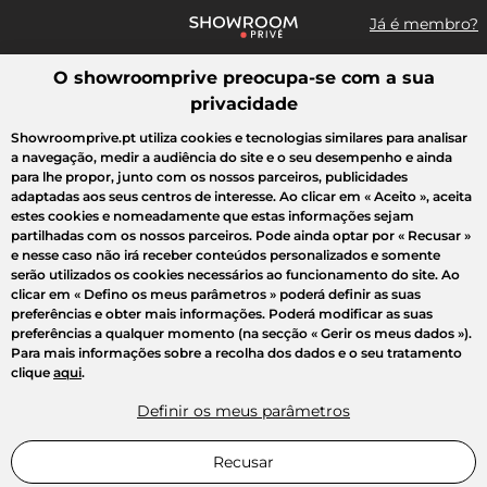
Já é membro?
O showroomprive preocupa-se com a sua
Pesquisar uma marca, um artigo, uma venda...
privacidade
Todas as vendas
Moda
Desporto
Casa
Criança
Beleza
Showroomprive.pt utiliza cookies e tecnologias similares para analisar
a navegação, medir a audiência do site e o seu desempenho e ainda
para lhe propor, junto com os nossos parceiros, publicidades
adaptadas aos seus centros de interesse. Ao clicar em
« Aceito »
, aceita
estes cookies e nomeadamente que estas informações sejam
partilhadas com os nossos parceiros. Pode ainda optar por
« Recusar »
e nesse caso não irá receber conteúdos personalizados e somente
serão utilizados os cookies necessários ao funcionamento do site. Ao
clicar em
« Defino os meus parâmetros »
poderá definir as suas
preferências e obter mais informações. Poderá modificar as suas
preferências a qualquer momento (na secção « Gerir os meus dados »).
Para mais informações sobre a recolha dos dados e o seu tratamento
clique
aqui
.
Definir os meus parâmetros
Recusar