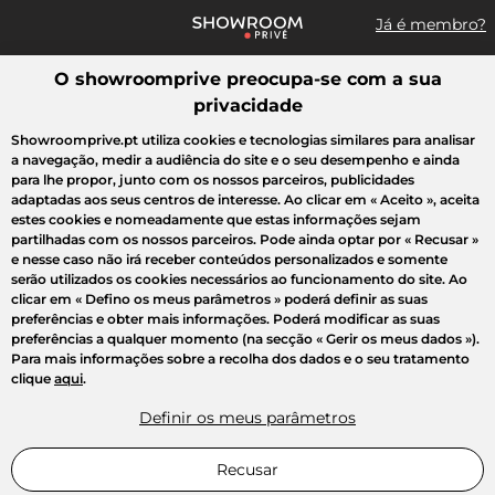
Já é membro?
O showroomprive preocupa-se com a sua
Pesquisar uma marca, um artigo, uma venda...
privacidade
Todas as vendas
Moda
Desporto
Casa
Criança
Beleza
Showroomprive.pt utiliza cookies e tecnologias similares para analisar
a navegação, medir a audiência do site e o seu desempenho e ainda
para lhe propor, junto com os nossos parceiros, publicidades
adaptadas aos seus centros de interesse. Ao clicar em
« Aceito »
, aceita
estes cookies e nomeadamente que estas informações sejam
partilhadas com os nossos parceiros. Pode ainda optar por
« Recusar »
e nesse caso não irá receber conteúdos personalizados e somente
serão utilizados os cookies necessários ao funcionamento do site. Ao
clicar em
« Defino os meus parâmetros »
poderá definir as suas
preferências e obter mais informações. Poderá modificar as suas
preferências a qualquer momento (na secção « Gerir os meus dados »).
Para mais informações sobre a recolha dos dados e o seu tratamento
clique
aqui
.
Definir os meus parâmetros
Recusar