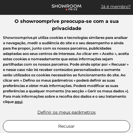
Já é membro?
O showroomprive preocupa-se com a sua
Pesquisar uma marca, um artigo, uma venda...
privacidade
Todas as vendas
Moda
Desporto
Casa
Criança
Beleza
Showroomprive.pt utiliza cookies e tecnologias similares para analisar
a navegação, medir a audiência do site e o seu desempenho e ainda
para lhe propor, junto com os nossos parceiros, publicidades
adaptadas aos seus centros de interesse. Ao clicar em
« Aceito »
, aceita
estes cookies e nomeadamente que estas informações sejam
partilhadas com os nossos parceiros. Pode ainda optar por
« Recusar »
e nesse caso não irá receber conteúdos personalizados e somente
serão utilizados os cookies necessários ao funcionamento do site. Ao
clicar em
« Defino os meus parâmetros »
poderá definir as suas
preferências e obter mais informações. Poderá modificar as suas
preferências a qualquer momento (na secção « Gerir os meus dados »).
Para mais informações sobre a recolha dos dados e o seu tratamento
clique
aqui
.
Definir os meus parâmetros
Recusar