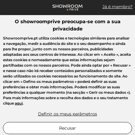
Já é membro?
O showroomprive preocupa-se com a sua
Pesquisar uma marca, um artigo, uma venda...
privacidade
Todas as vendas
Moda
Desporto
Casa
Criança
Beleza
Showroomprive.pt utiliza cookies e tecnologias similares para analisar
a navegação, medir a audiência do site e o seu desempenho e ainda
para lhe propor, junto com os nossos parceiros, publicidades
adaptadas aos seus centros de interesse. Ao clicar em
« Aceito »
, aceita
estes cookies e nomeadamente que estas informações sejam
partilhadas com os nossos parceiros. Pode ainda optar por
« Recusar »
e nesse caso não irá receber conteúdos personalizados e somente
serão utilizados os cookies necessários ao funcionamento do site. Ao
clicar em
« Defino os meus parâmetros »
poderá definir as suas
preferências e obter mais informações. Poderá modificar as suas
preferências a qualquer momento (na secção « Gerir os meus dados »).
Para mais informações sobre a recolha dos dados e o seu tratamento
clique
aqui
.
Definir os meus parâmetros
Recusar