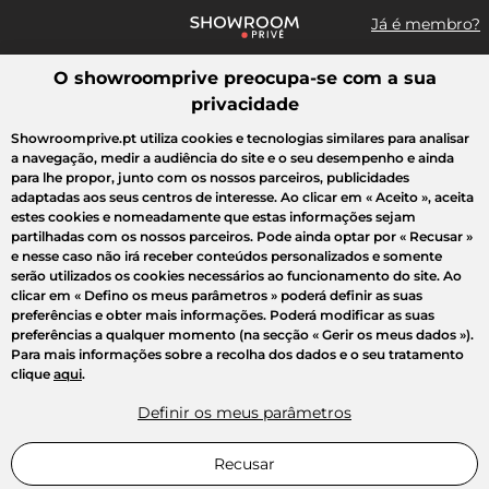
Já é membro?
O showroomprive preocupa-se com a sua
Pesquisar uma marca, um artigo, uma venda...
privacidade
Todas as vendas
Moda
Desporto
Casa
Criança
Beleza
Showroomprive.pt utiliza cookies e tecnologias similares para analisar
a navegação, medir a audiência do site e o seu desempenho e ainda
para lhe propor, junto com os nossos parceiros, publicidades
adaptadas aos seus centros de interesse. Ao clicar em
« Aceito »
, aceita
estes cookies e nomeadamente que estas informações sejam
partilhadas com os nossos parceiros. Pode ainda optar por
« Recusar »
e nesse caso não irá receber conteúdos personalizados e somente
serão utilizados os cookies necessários ao funcionamento do site. Ao
clicar em
« Defino os meus parâmetros »
poderá definir as suas
preferências e obter mais informações. Poderá modificar as suas
preferências a qualquer momento (na secção « Gerir os meus dados »).
Para mais informações sobre a recolha dos dados e o seu tratamento
clique
aqui
.
Definir os meus parâmetros
Recusar