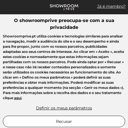
Já é membro?
O showroomprive preocupa-se com a sua
Pesquisar uma marca, um artigo, uma venda...
privacidade
Todas as vendas
Moda
Desporto
Casa
Criança
Beleza
Showroomprive.pt utiliza cookies e tecnologias similares para analisar
a navegação, medir a audiência do site e o seu desempenho e ainda
para lhe propor, junto com os nossos parceiros, publicidades
adaptadas aos seus centros de interesse. Ao clicar em
« Aceito »
, aceita
estes cookies e nomeadamente que estas informações sejam
partilhadas com os nossos parceiros. Pode ainda optar por
« Recusar »
e nesse caso não irá receber conteúdos personalizados e somente
serão utilizados os cookies necessários ao funcionamento do site. Ao
clicar em
« Defino os meus parâmetros »
poderá definir as suas
preferências e obter mais informações. Poderá modificar as suas
preferências a qualquer momento (na secção « Gerir os meus dados »).
Para mais informações sobre a recolha dos dados e o seu tratamento
clique
aqui
.
Definir os meus parâmetros
Recusar