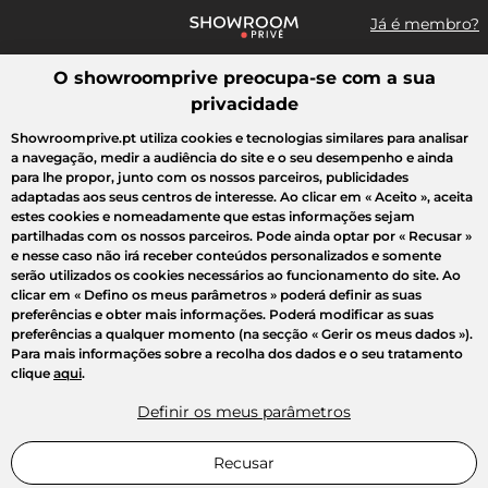
Já é membro?
O showroomprive preocupa-se com a sua
Pesquisar uma marca, um artigo, uma venda...
privacidade
Todas as vendas
Moda
Desporto
Casa
Criança
Beleza
Showroomprive.pt utiliza cookies e tecnologias similares para analisar
a navegação, medir a audiência do site e o seu desempenho e ainda
para lhe propor, junto com os nossos parceiros, publicidades
adaptadas aos seus centros de interesse. Ao clicar em
« Aceito »
, aceita
estes cookies e nomeadamente que estas informações sejam
partilhadas com os nossos parceiros. Pode ainda optar por
« Recusar »
e nesse caso não irá receber conteúdos personalizados e somente
serão utilizados os cookies necessários ao funcionamento do site. Ao
clicar em
« Defino os meus parâmetros »
poderá definir as suas
preferências e obter mais informações. Poderá modificar as suas
preferências a qualquer momento (na secção « Gerir os meus dados »).
Para mais informações sobre a recolha dos dados e o seu tratamento
clique
aqui
.
Definir os meus parâmetros
Recusar