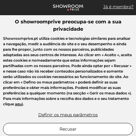
Já é membro?
O showroomprive preocupa-se com a sua
Pesquisar uma marca, um artigo, uma venda...
privacidade
Todas as vendas
Moda
Desporto
Casa
Criança
Beleza
Showroomprive.pt utiliza cookies e tecnologias similares para analisar
a navegação, medir a audiência do site e o seu desempenho e ainda
para lhe propor, junto com os nossos parceiros, publicidades
adaptadas aos seus centros de interesse. Ao clicar em
« Aceito »
, aceita
estes cookies e nomeadamente que estas informações sejam
partilhadas com os nossos parceiros. Pode ainda optar por
« Recusar »
e nesse caso não irá receber conteúdos personalizados e somente
serão utilizados os cookies necessários ao funcionamento do site. Ao
clicar em
« Defino os meus parâmetros »
poderá definir as suas
preferências e obter mais informações. Poderá modificar as suas
preferências a qualquer momento (na secção « Gerir os meus dados »).
Para mais informações sobre a recolha dos dados e o seu tratamento
clique
aqui
.
Definir os meus parâmetros
Recusar