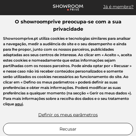
Já é membro?
O showroomprive preocupa-se com a sua
Pesquisar uma marca, um artigo, uma venda...
privacidade
Todas as vendas
Moda
Desporto
Casa
Criança
Beleza
Showroomprive.pt utiliza cookies e tecnologias similares para analisar
a navegação, medir a audiência do site e o seu desempenho e ainda
para lhe propor, junto com os nossos parceiros, publicidades
adaptadas aos seus centros de interesse. Ao clicar em
« Aceito »
, aceita
estes cookies e nomeadamente que estas informações sejam
partilhadas com os nossos parceiros. Pode ainda optar por
« Recusar »
e nesse caso não irá receber conteúdos personalizados e somente
serão utilizados os cookies necessários ao funcionamento do site. Ao
clicar em
« Defino os meus parâmetros »
poderá definir as suas
preferências e obter mais informações. Poderá modificar as suas
preferências a qualquer momento (na secção « Gerir os meus dados »).
Para mais informações sobre a recolha dos dados e o seu tratamento
clique
aqui
.
Definir os meus parâmetros
Recusar