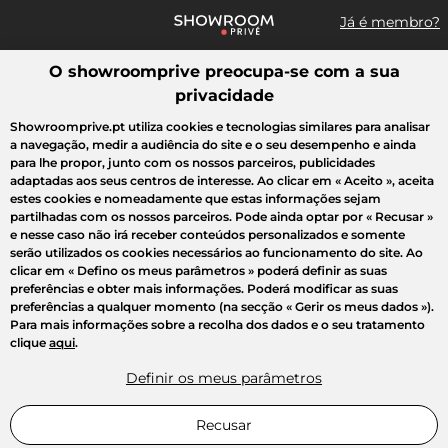
Já é membro?
O showroomprive preocupa-se com a sua
Pesquisar uma marca, um artigo, uma venda...
privacidade
Todas as vendas
Moda
Desporto
Casa
Criança
Beleza
Showroomprive.pt utiliza cookies e tecnologias similares para analisar
a navegação, medir a audiência do site e o seu desempenho e ainda
para lhe propor, junto com os nossos parceiros, publicidades
adaptadas aos seus centros de interesse. Ao clicar em
« Aceito »
, aceita
estes cookies e nomeadamente que estas informações sejam
partilhadas com os nossos parceiros. Pode ainda optar por
« Recusar »
e nesse caso não irá receber conteúdos personalizados e somente
serão utilizados os cookies necessários ao funcionamento do site. Ao
clicar em
« Defino os meus parâmetros »
poderá definir as suas
preferências e obter mais informações. Poderá modificar as suas
preferências a qualquer momento (na secção « Gerir os meus dados »).
Para mais informações sobre a recolha dos dados e o seu tratamento
clique
aqui
.
Definir os meus parâmetros
Recusar