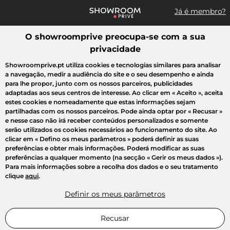
Já é membro?
O showroomprive preocupa-se com a sua
Pesquisar uma marca, um artigo, uma venda...
privacidade
Todas as vendas
Moda
Desporto
Casa
Criança
Beleza
Showroomprive.pt utiliza cookies e tecnologias similares para analisar
a navegação, medir a audiência do site e o seu desempenho e ainda
para lhe propor, junto com os nossos parceiros, publicidades
adaptadas aos seus centros de interesse. Ao clicar em
« Aceito »
, aceita
estes cookies e nomeadamente que estas informações sejam
partilhadas com os nossos parceiros. Pode ainda optar por
« Recusar »
e nesse caso não irá receber conteúdos personalizados e somente
serão utilizados os cookies necessários ao funcionamento do site. Ao
clicar em
« Defino os meus parâmetros »
poderá definir as suas
preferências e obter mais informações. Poderá modificar as suas
preferências a qualquer momento (na secção « Gerir os meus dados »).
Para mais informações sobre a recolha dos dados e o seu tratamento
clique
aqui
.
Definir os meus parâmetros
Recusar